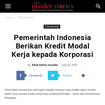
Home
TISIndonesia
TISIndonesia
Pemerintah Indonesia
Berikan Kredit Modal
Kerja kepada Korporasi
By
Desk Editor Insider
-
July 29, 2020
Facebook
Twitter
Pemerintah memberikan dukungan kepada korporasi yang terlibat dalam proyek
padat karya berupa kredit modal kerja senilai Rp100 triliun - Photo oleh Kementerian
Keuangan