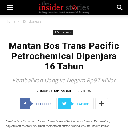
Home
TISIndonesia
TISIndonesia
Mantan Bos Trans Pacific
Petrochemical Dipenjara
16 Tahun
Kembalikan Uang ke Negara Rp97 Miliar
By
Desk Editor Insider
-
July 8, 2020
Facebook
Twitter
Mantan bos PT Trans Pacific Petrochemical Indonesia, Honggo Wendratno,
dinyatakan terbukti bersalah melakukan tindak pidana korupsi dalam kasus