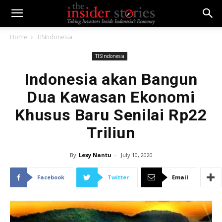
Home
TISIndonesia
TISIndonesia
Indonesia akan Bangun
Dua Kawasan Ekonomi
Khusus Baru Senilai Rp22
Triliun
By
Lexy Nantu
-
July 10, 2020
Facebook
Twitter
Email