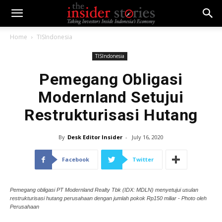
Home
TISIndonesia
TISIndonesia
Pemegang Obligasi
Modernland Setujui
Restrukturisasi Hutang
By
Desk Editor Insider
-
July 16, 2020
Facebook
Twitter
Pemegang obligasi PT Modernland Realty Tbk (IDX: MDLN) menyetujui usulan
restrukturisasi hutang perusahaan dengan jumlah pokok Rp150 miliar - Photo oleh
Perusahaan