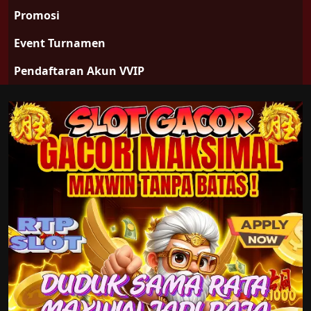
Promosi
Event Turnamen
Pendaftaran Akun VVIP