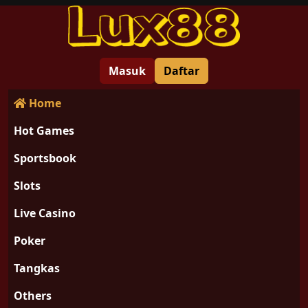
Masuk
Daftar
Home
Hot Games
Sportsbook
Slots
Live Casino
Poker
Tangkas
Others