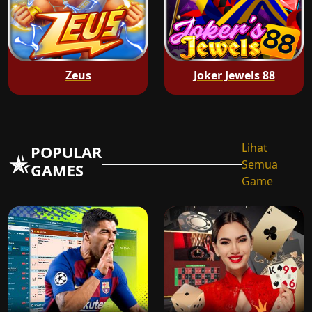
Zeus
Joker Jewels 88
Lihat
POPULAR
Semua
GAMES
Game