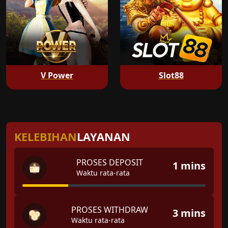
V Power
Slot88
KELEBIHAN
LAYANAN
PROSES DEPOSIT
1 mins
Waktu rata-rata
PROSES WITHDRAW
3 mins
Waktu rata-rata