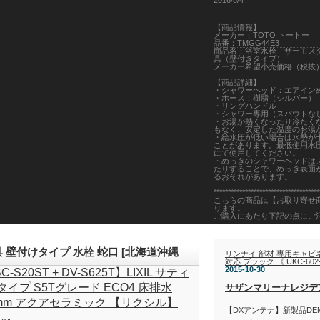
2016/8/4
【商品情報】
メーカー：TOTO トートー
品番：TMGG44E3
商品名：浴室水栓 サーモス
具（壁付きタイプ）
メーカー希望小売価格（税抜）：
【商品詳細】
・シャワーヘッド：エアイン
・ホース：樹脂（シルバー）
・リングハンドル
・シャワー専用（スパウトな
・お湯が熱くなったり冷たく
もなく、安定した温度のお湯
・給水圧が低い場合は水勢が
ことがあります。最低使用水圧は
にて使用してください。
・めっきのシャワーヘッドは
たりすることで、めっき表面
るおそれがあります。
*************************************
こちらの商品は【お取り寄せ
ります。
ご購入にあたり下記の点にご
１．ご注文に関するご注意
・お取り寄せ商品の為、返品
は商品出荷前であってもお受
金具 壁付けタイプ 水栓 蛇口 [北海道沖縄
リンナイ 部材 専用キャビネッ
対応 ブラック 《 UKC-602
２．納品日に関するご注意
2015-10-30
C-S20ST + DV-S625T】LIXIL サティ
・お取り寄せ商品の為、入金
に発注致します。その為、配
Sタイプ S5Tグレード ECO4 床排水
かかる場合があります。
サザンマリーナレジデ
※最短納品日：約5営業日～
0mm アクアセラミック 【リクシル】
・最短納品日はあくまでも目
【DXアンテナ】新製品DEM
で、メーカーの在庫状況や生