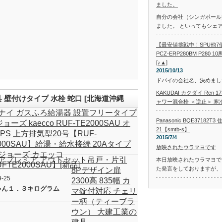
ました。
自分の会社（シンガポール
ました。 といってもシェ
【最安値挑戦中！SPU他7
PCZ-ERP280BM P280 
[♪▲]
2015/10/13
ドバイの会社名、決めまし
KAKUDAI カクダイ Ren 
金具 壁付けタイプ 水栓 蛇口 [北海道沖縄
ャワー混合栓 ＜逆止＞ 寒
ナイ ガスふろ給湯器 設置フリータイプ
Panasonic BQE3718
ジョーズ kaecco RUF-TE2000SAU オ
21【smtb-s】
 PS 上方排気型20号【RUF-
2015/7/4
2000SAU】給湯・給水接続 20Aタイプ
放映されたウラマヨです
ジョーズ カエッコ
アプレミア アウトセット吊戸・片引
本日放映されたウラマヨです
FTE2000SAU】[新品]
た発言をしておりますが、
8Pデザイン扉
9-25
2300高 835幅 カ
ゃん１．３キログラム
マ錠付対応 チェリ
ー柄（ティーブラ
ウン） 大建工業の