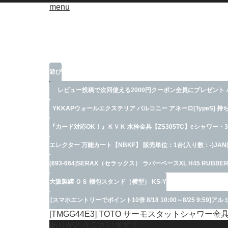
menu
遊び
レビュー投稿で次回使える2000円クーポン全員にプレゼント パ
YKKAPウォールエクステリア バルコニー アネーロ[TypeS] 持
30+回路スペース3《スマート
『カード対応OK！』ＫＶＫ 水栓金具【ZS305TC】eシャワー・
エレクター 万能カート【NBKF】 販売単位：1台(入り数：-)JAN[
[693-664]SERAX（セラックス） ラバーベースXL H45 RUBBER V
大阪製罐 ＯＳ 梱包スタンド（横型） KS-Y
[スマホエントリーでポイント10倍 8/18 10:00～8/25 9:59]ア
[TMGG44E3] TOTO サーモスタットシャワー
ッシ】【網戸
ありがとうございます！