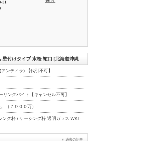
建具
8-31
声
金具 壁付けタイプ 水栓 蛇口 [北海道沖縄
RA (アンティラ) 【代引不可】
超硬ボーリングバイト【キャンセル不可】
た。（７０００万）
ング枠 / ケーシング枠 透明ガラス WKT-
過去の記事