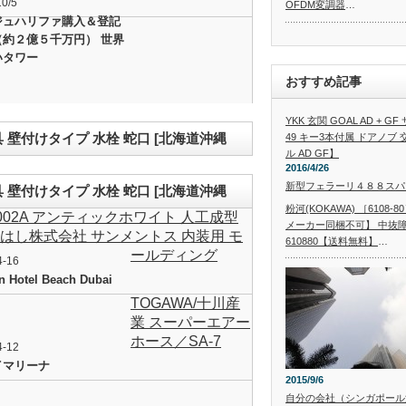
10/5
OFDM変調器
…
納品日ではお届けできない場
ジュハリファ購入＆登記
３.配送に関するご注意
・気象条件、道路状況、輸送
（約２億５千万円） 世界
様々な理由でお届け予定日に
いタワー
合がございます。
上記事由による納期延着に
等の責任は負いかねますので
おすすめ記事
から余裕を持ってご購入下さ
致します。
YKK 玄関 GOAL AD + 
サンシャインウォール 目
金具 壁付けタイプ 水栓 蛇口 [北海道沖縄
49 キー3本付属 ドアノブ
の面格子に取付可能 巾74
ル AD GF】
2016/4/26
703mm モリソン W-06(6
新型フェラーリ４８８スパ
金具 壁付けタイプ 水栓 蛇口 [北海道沖縄
粉河(KOKAWA) ［6108
2002A アンティックホワイト 人工成型
メーカー同梱不可】 中抜障
みはし株式会社 サンメントス 内装用 モ
610880【送料無料】
…
ールディング
4-16
n Hotel Beach Dubai
TOGAWA/十川産
業 スーパーエアー
ホース／SA-7
4-12
イマリーナ
2015/9/6
自分の会社（シンガポール