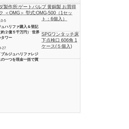
ダ製作所:ゲートバルブ 黄銅製 お買得
 ＜OMG＞ 型式:OMG-500（1セッ
ト：6個入）
10-5
ジュハリファ購入＆登記
（約２億５千万円） 世界
SPGワンタッチ床
いタワー
下点検口 606角 1
ケース(５個入)
9-27
イブルジュハリファレジ
スの一つを現金一括で買