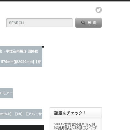
露出・半埋込両用形 回路数
70mm[幅2040mm]【持
ッチモアー
話題をチェック！
【smtb-k】【kb】【アルミサ
YKKAP玄関 玄関引戸 れん樹
[伝統和風] 6尺2枚建[ランマ付]