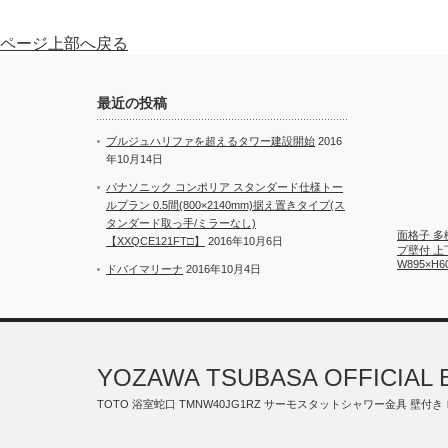
ページ上部へ戻る
最近の投稿
ブルジュハリファを超えるタワー建設開始
2016
年10月14日
パナソニック コンポリア スタンダード仕様トー
ルプラン 0.5間(800×2140mm)据え置きタイプ(ス
タンダード取っ手/ミラーなし)
面格子 多
【XXQCE121FT□】
2016年10月6日
プ壁付 上
W895×H6
ドバイマリーナ
2016年10月4日
YOZAWA TSUBASA OFFICIAL 
TOTO 浴室蛇口 TMNW40JG1RZ サーモスタットシャワー金具 壁