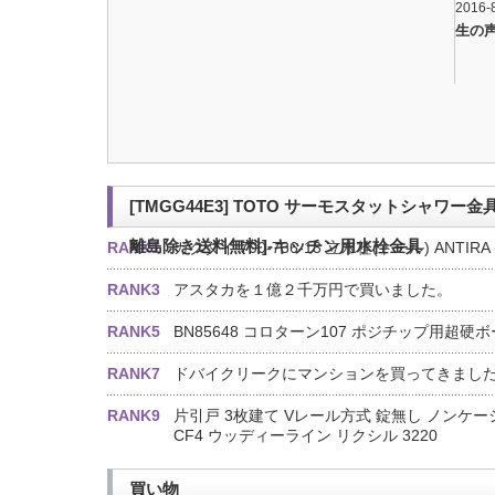
2016-
生の
[TMGG44E3] TOTO サーモスタットシャワー
離島除き送料無料]-キッチン用水栓金具
RANK1
カクダイ 700-736-13 立水栓(トール) ANTI
RANK3
アスタカを１億２千万円で買いました。
RANK5
BN85648 コロターン107 ポジチップ用
RANK7
ドバイクリークにマンションを買ってきまし
RANK9
片引戸 3枚建て Vレール方式 錠無し ノンケーシ
CF4 ウッディーライン リクシル 3220
買い物