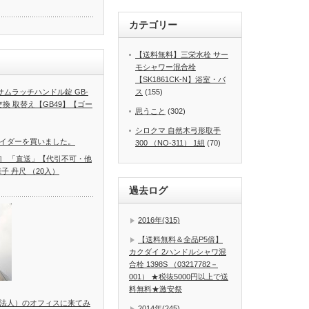
合がございます。
カテゴリー
中の破損など、
納品が出来ない場
よる工事代金保証
【送料無料】三栄水栓 サー
、予め施工予定日
いますようお願い
モシャワー混合栓
【SK1861CK-N】浴室・バ
GF サムラッチハンドル錠 GB-
ス
(155)
隠し 窓
 交換 取替え【GB49】【ゴー
思うこと
(302)
0×高さ
)
！
シロクマ 自然木弓形取手
イダーを買いました。
300 （NO-311） 1組
(70)
-80］ 「直送」【代引不可・他
子 丹尺 （20入）
過去ログ
2016年(315)
【送料無料＆全品P5倍】
カクダイ 2ハンドルシャワ混
合栓 1398S （03217782－
001） ★税抜5000円以上で送
料無料★激安祭
法人）のオフィスに来てみ
2014年(245)