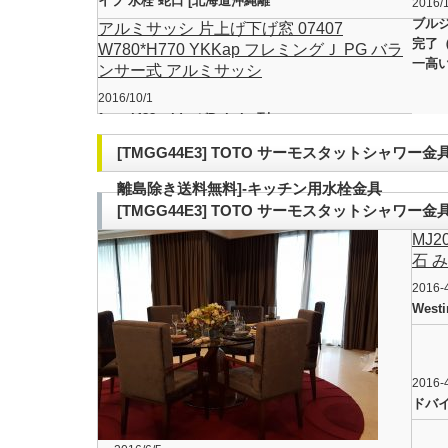
イプ 水栓 蛇口 [北海道沖縄離
2016/
島除き送料無料]-キッチン用水
ブル
アルミサッシ 片上げ下げ窓 07407
栓金具
完了
W780*H770 YKKap フレミングＪ PG バラ
一高
ンサー式 アルミサッシ
2016/10/1
ferrari488spiderがDubaiへ到
着
[TMGG44E3] TOTO サーモスタットシャワー
離島除き送料無料]-キッチン用水栓金具
[TMGG44E3] TOTO サーモスタットシャワー
MJ
離島除き送料無料]-キッチン用水栓金具
石 
2016-
Westi
2016-
ドバ