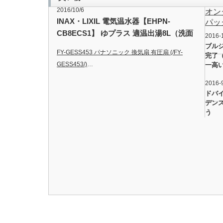
2016/10/6
オン
INAX・LIXIL 電気温水器【EHPN-
パック
CB8ECS1】 ゆプラス 適温出湯8L（洗面
2016-
用） スーパー節電タイプ 200Vタイプ パ
ブル
FY-GESS453 パナソニック 換気扇 有圧扇 (/FY-
完了
ブリック向け【せしゅるは全品送料無
GESS453/)
…
一高
料】【沖縄・北海道・離島は送料別途必
要です】
2016-
ドバ
デン
う