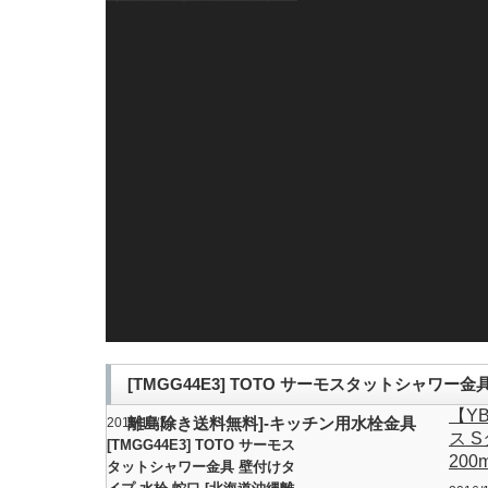
[TMGG44E3] TOTO サーモスタットシャワー
【YB
離島除き送料無料]-キッチン用水栓金具
2016/10/10
ス 
[TMGG44E3] TOTO サーモス
20
タットシャワー金具 壁付けタ