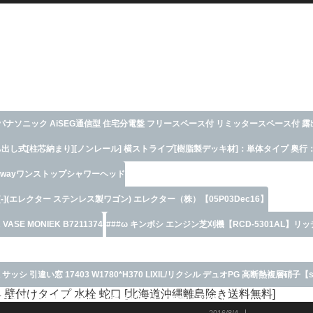
ナソニック AiSEG通信型 住宅分電盤 フリースペース付 リミッタースペース付 
ち出し式[柱芯納まり][ノンレール] 横ストライプ[樹脂製デッキ材]：単体タイプ 奥行：5
コスモコンパクト21》 BHNF37303 【生活家電\タップ・配線\配線部材】
3wayワンストップシャワーヘッド
ち出し式バルコニー】【先付けバルコニー】
-](エレクター ステンレス製ワゴン) エレクター（株）【05P03Dec16】
ASE MONIEK B7211374
###ω キンボシ エンジン芝刈機【RCD-5301AL】リ
ルミサッシ 引違い窓 17403 W1780*H370 LIXIL/リクシル デュオPG 高断熱複層硝子
金具 壁付けタイプ 水栓 蛇口 [北海道沖縄離島除き送料無料]
】【通風】【窓】【テラス】【複層ガラス】【断熱】【遮熱】