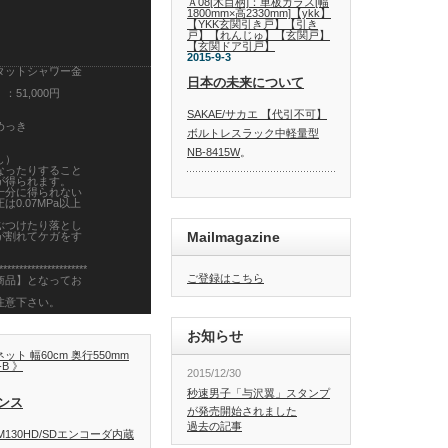
Ａ08[木目柄]：単板ガラス[幅
1800mm×高2330mm]【ykk】
【YKK玄関引き戸】【引き
戸】【れんじゅ】【玄関戸】
【玄関ドア引戸】
2015-9-3
タットシャワー金
日本の未来について
51,000円
SAKAE/サカエ 【代引不可】
めっき
ボルトレスラック中軽量型
NB-8415W
。
し）
なったりすること
が得られます。
十分に得られない
0.07MPa以上
ぶつけたり落とし
Mailmagazine
が割れてケガをす
**********************
ご登録はこちら
商品】となってお
注意下さい。
お知らせ
・仕様変更・交換
けできません。
ト 幅60cm 奥行550mm
-B 》
2015/12/30
確認後にメーカー
送までにお時間が
秒速男子「与沢翼」スタンプ
ンス
が発売開始されました
過去の記事
安になりますの
130HD/SDエンコーダ内蔵
産状況により最短