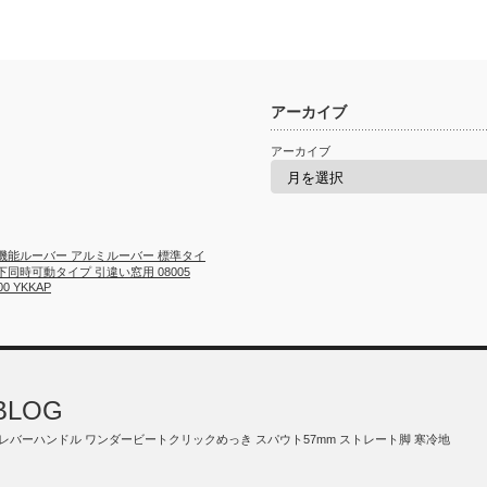
アーカイブ
アーカイブ
機能ルーバー アルミルーバー 標準タイ
下同時可動タイプ 引違い窓用 08005
00 YKKAP
BLOG
付き レバーハンドル ワンダービートクリックめっき スパウト57mm ストレート脚 寒冷地