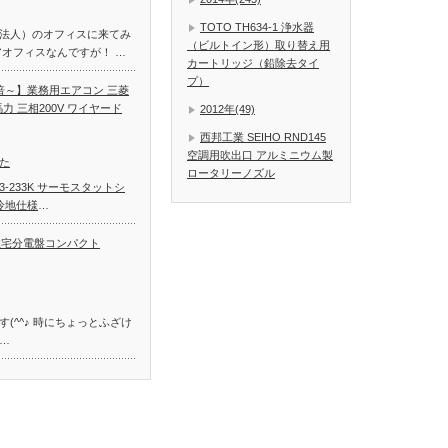
TOTO TH634-1 浄水器
法人）のオフィスに来てみ
（ビルトイン形）取り替え用
アオフィスなんですが！ …
カートリッジ（鉛除去タイ
プ）
倍～】業務用エアコン 三菱
10馬力 三相200V ワイヤード
2012年(49)
西邦工業 SEIHO RND145
空調用吹出口 アルミニウム製
た
ロータリーノズル
173-233K サーモスタットシ
冷地仕様
…
2T3 住宅分電盤コンパクト
(^^♪ 時にちょっとふざけ
…