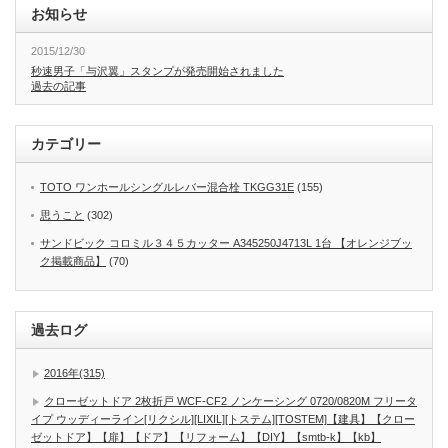
お知らせ
2015/12/30
秒速男子「与沢翼」スタンプが発売開始されました
過去の記事
カテゴリー
TOTO ワンホールシングルレバー混合栓 TKGG31E
(155)
思うこと
(302)
サンドビック コロミル３４５カッター A345250J4713L 1台 【オレンジブッ
ク掲載商品】
(70)
過去ログ
2016年(315)
クローゼットドア 2枚折戸 WCF-CF2 ノンケーシング 0720/0820M フリータ
イプ ウッディーライン[リクシル][LIXIL][トステム][TOSTEM]【建具】【クロー
ゼットドア】【扉】【ドア】【リフォーム】【DIY】【smtb-k】【kb】