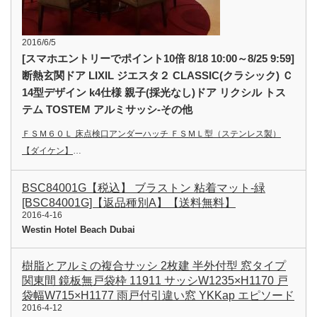
2016/6/5
[スマホエントリーでポイント10倍 8/18 10:00～8/25 9:59]
断熱玄関ドア LIXIL ジエスタ２ CLASSIC(クラシック) Ｃ
14型デザイン k4仕様 親子(採光なし)ドア リクシル トス
テム TOSTEM アルミサッシ-その他
ＦＳＭ６０Ｌ 床点検口アンダーハッチ ＦＳＭＬ型（ステンレス製）
【ダイケン】
…
BSC84001G【税込】 ブラストン 粘着マット-緑
[BSC84001G]【返品種別A】【送料無料】
2016-4-16
Westin Hotel Beach Dubai
樹脂とアルミの複合サッシ 2枚建 半外付型 窓タイプ
関東間 鏡板無戸袋枠 11911 サッシW1235×H1170 戸
袋幅W715×H1177 雨戸付引違い窓 YKKap エピソード
2016-4-12