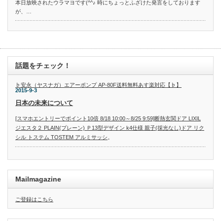
本日放映されたウラマヨです(^^♪ 時にちょっとふざけた発言をしております
が、…
話題をチェック！
♭安永（ヤスナガ）エアーポンプ AP-80F送料無料あす楽対応【♭】
2015-9-3
日本の未来について
[スマホエントリーでポイント10倍 8/18 10:00～8/25 9:59]断熱玄関ドア LIXIL
ジエスタ２ PLAIN(プレーン) Ｐ13型デザイン k4仕様 親子(採光なし)ドア リク
シル トステム TOSTEM アルミサッシ
。
Mailmagazine
ご登録はこちら