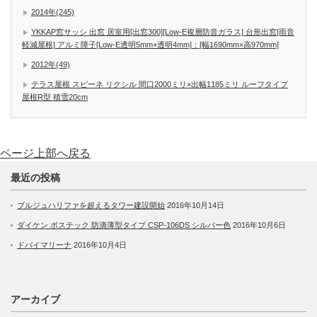
2014年(245)
YKKAP窓サッシ 出窓 居室用[出窓300][Low-E複層防音ガラス] 台形出窓[雨音
軽減屋根] アルミ障子[Low-E透明5mm+透明4mm]：[幅1690mm×高970mm]
2012年(49)
テラス屋根 スピーネ リクシル 間口2000ミリ×出幅1185ミリ ルーフタイプ
屋根R型 積雪20cm
ページ上部へ戻る
最近の投稿
ブルジュハリファを超えるタワー建設開始
2016年10月14日
ダイケン ポステック 防滴薄型タイプ CSP-106DS シルバー色
2016年10月6日
ドバイマリーナ
2016年10月4日
アーカイブ