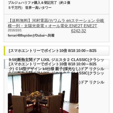
ブルジュハリファ購入＆登記完了（約２億
５千万円） 世界一高いタワー
【送料無料】河村電器/カワムラ enステーション 分岐
横一列・太陽光発電＋オール電化 ENE2T ENE2T
2016/10/1
6242-32
ferrari488spiderがDubaiへ到着
[スマホエントリーでポイント10倍 8/18 10:00～8/25
9:59]断熱玄関ドア LIXIL ジエスタ２ CLASSIC(クラシッ
[スマホエントリーでポイント10倍 8/18 10:00～8/25
ク) Ｃ14型デザイン k4仕様 親子(採光なし)ドア リクシル
9:59]断熱玄関ドア LIXIL ジエスタ２ CLASSIC(クラシッ
トステム TOSTEM アルミサッシ-その他
ク) Ｃ14型デザイン k4仕様 親子(採光なし)ドア リクシル
トステム TOSTEM アルミサッシ-その他