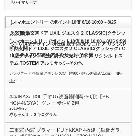
ドバイマリーナ
[スマホエントリーでポイント10倍 8/18 10:00～8/25
9:59]断熱玄関ドア LIXIL ジエスタ２ CLASSIC(クラシッ
2016/10/14
[スマホエントリーでポイント10倍 8/18 10:00～8/25 9:59]
ク) Ｃ14型デザイン k4仕様 親子(採光なし)ドア リクシル
断熱玄関ドア LIXIL ジエスタ２ CLASSIC(クラシック) Ｃ
トステム TOSTEM アルミサッシ-その他
14型デザイン k4仕様 親子(採光なし)ドア リクシル トス
テム TOSTEM アルミサッシ-その他
レンジフード 換気扇 ステンレス製 【幅60×奥行50×高87.1cm】 INK-
chz
。 …
###INAX/LIXIL 手すり(洗面器間隔750用)【BB-
HC(44)/GYA】グレー 受注約2週
2016-9-25
赤ちゃん１．３キログラム
二重窓 内窓 プラマードU YKKAP 4枚建（単板ガラ