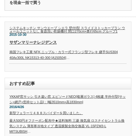
を現金一括で買う
システムキッチン サンウエーブ シエラ 壁付I型 スライドストッカープラン ウ
ォールユニットなし 食器洗い乾燥機付 間口270cm×奥行65cm グループ1
2015-10-30
サザンマリーナレジデンス
南国フレキ工業 NFK ニップル・カラー式フランジ型フレキ 継手SUS304
40Ax300L NK15313-40-300 [A150504]
…
おすすめ記事
YKKAP窓サッシ 引き違い窓 エピソードNEO[複層ガラス] 4枚建 半外付型[サッ
シ+網戸+窓枠セット品]：[幅3510mm×高1830mm]
2016/4/26
新型フェラーリ４８８スパイダーを買いました。
最大500円オフクーポン配布中★送料無料 三菱 換気扇 ロスナイセントラル換
気システム 薄形寒冷地タイプ 透湿膜製全熱交換器 VL-15PZM3-L
MITSUBISH
…