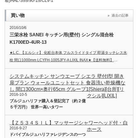
着)HAL-355/90-15/CLV-1
買い物
過去の記事
2016/10/6
三栄水栓 SANEI キッチン用(壁付) シングル混合栓
K1700ED-4UR-13
★L.C. 【エルシィ】 化粧台本体 フルスライドタイプ 即湯タッチレス水
栓 間口1000mm LCYFH-1005JFY-A LIXIL INAX★【送料無料】
…
システムキッチン サンウエーブ シエラ 壁付I型 開き
扉プラン ウォールユニットセット 食器洗い乾燥機な
し 間口300cm×奥行65cm グループ1[Shiera][台所][リ
2016-10-5
クシル][LIXIL]
ブルジュハリファ購入＆登記完了（約２億
５千万円） 世界一高いタワー
【Ｚ５３４ＳＩＬ】マッサージシャワーヘッド付・白
2016-9-27
ホース
ドバイブルジュハリファレジデンスの一つ