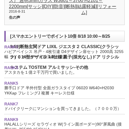
ス） 透明3mmガラス W3601～3700 H2101～
2200mm[サッシ][DIY][防音][断熱][結露軽減][リフォー
2016-8-31
ム]
生の声
[スマホエントリーでポイント10倍 8/18 10:00～8/25
9:59]断熱玄関ドア LIXIL ジエスタ２ CLASSIC(クラシッ
RANK1
ハピアベイシス 吊戸・4枚引違 D4デザイン扉セット 2000高 3255
幅 ライトオーカー 大建工業の建具
ク) Ｃ14型デザイン k4仕様 親子(採光なし)ドア リクシル
トステム TOSTEM アルミサッシ-その他
RANK3
アスタカを１億２千万円で買いました。
RANK5
勝手口ドア 半外付型 全面ガラスタイプ 06020 W640×H2030
YKKap フレミングJ 複層 キーレス仕様
RANK7
ドバイクリークにマンションを買ってきました。（７０００万）
RANK9
HALALLシリーズ セラヴィオ W(ライン面ボーダー)90°屏風曲 (接