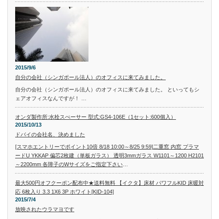
2015/9/6
自分の会社（シンガポール法人）のオフィスに来てみました。
自分の会社（シンガポール法人）のオフィスに来てみました。 といってもシ
ェアオフィスなんですが！ …
オンダ製作所:水栓スぺーサー 型式:GS4-106E（1セット:600個入）
2015/10/13
ドバイの会社名、決めました
[スマホエントリーでポイント10倍 8/18 10:00～8/25 9:59]二重窓 内窓 プラマ
ードU YKKAP 偏芯2枚建（単板ガラス） 透明3mmガラス W1101～1200 H2101
～2200mm 各障子のWサイズをご指定下さい
…
最大500円オフクーポン配布中★送料無料 【イクタ】床材 パワフルKID 床暖対
応 6枚入り 3.3 1X6 3P ホワイト[KID-104]
2015/7/4
放映されたウラマヨです