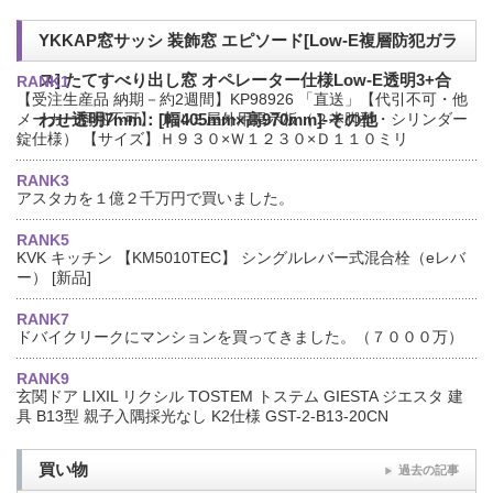
YKKAP窓サッシ 装飾窓 エピソード[Low-E複層防犯ガラ
ス] たてすべり出し窓 オペレーター仕様Low-E透明3+合
RANK1
【受注生産品 納期－約2週間】KP98926 「直送」【代引不可・他
メーカー同梱不可】 アルミ屋外用掲示板（２本脚型・シリンダー
わせ透明7mm：[幅405mm×高970mm]-その他
錠仕様） 【サイズ】Ｈ９３０×Ｗ１２３０×Ｄ１１０ミリ
RANK3
アスタカを１億２千万円で買いました。
RANK5
KVK キッチン 【KM5010TEC】 シングルレバー式混合栓（eレバ
ー） [新品]
RANK7
ドバイクリークにマンションを買ってきました。（７０００万）
RANK9
玄関ドア LIXIL リクシル TOSTEM トステム GIESTA ジエスタ 建
具 B13型 親子入隅採光なし K2仕様 GST-2-B13-20CN
買い物
過去の記事