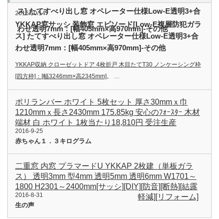
ス] たてすべり出し窓 オペレーター仕様Low-E透明3+合
2016/10/14
YKKAP窓サッシ 装飾窓 エピソード[Low-E複層防犯ガラ
わせ透明7mm：[幅405mm×高970mm]-その他
ス] たてすべり出し窓 オペレーター仕様Low-E透明3+合
わせ透明7mm：[幅405mm×高970mm]-その他
YKKAP収納 クローゼットドア 4枚折戸 木目たてT30 ノンケーシング枠
[四方枠]：[幅3246mm×高2345mm]
。 …
ポリランバー ホワイト 5枚セット 厚さ30mmｘ巾
1210mmｘ長さ2430mm 175.85kg 安心のﾌｫｰｽﾀｰ 木材
端材 白 ホワイト 1枚当たり18,810円 受注生産
2016-9-25
赤ちゃん１．３キログラム
二重窓 内窓 プラマードU YKKAP 2枚建（単板ガラ
ス） 透明3mm 型4mm 透明5mm 透明6mm W1701～
1800 H2301～2400mm[サッシ][DIY][防音][断熱][結露
2016-8-31
軽減][リフォーム]
生の声