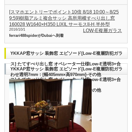
[スマホエントリーでポイント10倍 8/18 10:00～8/25
9:59]樹脂アルミ複合サッシ 高所用横すべり出し窓
160028 W1640×H350 LIXIL サーモスII-H 半外型
2016/10/1
LOW-E複層ガラス
ferrari488spiderがDubaiへ到着
YKKAP窓サッシ 装飾窓 エピソード[Low-E複層防犯ガラ
ス] たてすべり出し窓 オペレーター仕様Low-E透明3+合
YKKAP窓サッシ 装飾窓 エピソード[Low-E複層防犯ガラ
わせ透明7mm：[幅405mm×高970mm]-その他
ス] たてすべり出し窓 オペレーター仕様Low-E透明3+合
わせ透明7mm：[幅405mm×高970mm]-その他