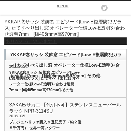
menu
YKKAP窓サッシ 装飾窓 エピソード[Low-E複層防犯ガラ
ス] たてすべり出し窓 オペレーター仕様Low-E透明3+合わ
せ透明7mm：[幅405mm×高970mm]
ありがとうございます！
YKKAP窓サッシ 装飾窓 エピソード[Low-E複層防犯ガラ
ス] たてすべり出し窓 オペレーター仕様Low-E透明3+合
2016/10/10
YKKAP窓サッシ 装飾窓 エピソード[Low-
わせ透明7mm：[幅405mm×高970mm]-その他
E複層防犯ガラス] たてすべり出し窓 オペ
レーター仕様Low-E透明3+合わせ透明
7mm：[幅405mm×高970mm]-その他
SAKAE/サカエ 【代引不可】ステンレスニューパール
ラック NPR-3114SU
2016/10/5
ブルジュハリファ購入＆登記完了（約２億
５千万円） 世界一高いタワー