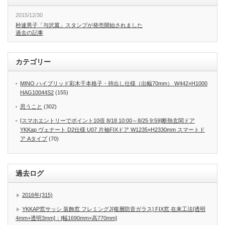
2015/12/30
秒速男子「与沢翼」スタンプが発売開始されました
過去の記事
カテゴリー
MINO ハイブリッド彩木千本格子・持出し仕様（出幅70mm） W442×H1000
HAG10044S2
(155)
思うこと
(302)
[スマホエントリーでポイント10倍 8/18 10:00～8/25 9:59]断熱玄関ドア
YKKap ヴェナート D2仕様 U07 片袖FIXドア W1235×H2330mm スマートド
ア Aタイプ
(70)
過去ログ
2016年(315)
YKKAP窓サッシ 装飾窓 フレミングJ[複層防音ガラス] FIX窓 在来工法[透明
4mm+透明3mm]：[幅1690mm×高770mm]