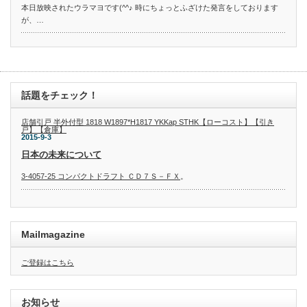
本日放映されたウラマヨです(^^♪ 時にちょっとふざけた発言をしております
が、…
話題をチェック！
店舗引戸 半外付型 1818 W1897*H1817 YKKap STHK【ローコスト】【引き
戸】【倉庫】
2015-9-3
日本の未来について
3-4057-25 コンパクトドラフト ＣＤ７Ｓ－ＦＸ
。
Mailmagazine
ご登録はこちら
お知らせ