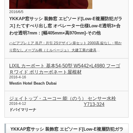
2016/6/5
YKKAP窓サッシ 装飾窓 エピソード[Low-E複層防犯ガラ
ス] たてすべり出し窓 オペレーター仕様Low-E透明3+合
わせ透明7mm：[幅405mm×高970mm]-その他
ハピアプレミア 吊戸・片引 2Sデザイン扉セット 2000高 錠なし・明か
り窓なし メープル柄（ミルベージュ） 大建工業の建具
…
LIXIL カーポート 基本54-50型 W5442×L4980 フーゴ
Ｒワイド ポリカーボネート屋根材
2016-4-16
Westin Hotel Beach Dubai
ジェイトップ・ユーコー 能（のう） センサー水栓
2016-4-12
Y713-324
ドバイマリーナ
YKKAP窓サッシ 装飾窓 エピソード[Low-E複層防犯ガラ