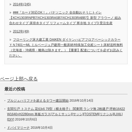
2014年(245)
###『カード対応OK！』パナソニック 全自動おそうじトイレ
【XCH1303RNPB7/XCH1303RASB7/XCH1303RABB7】新型 アラウーノ 組み
合わせタイプ 床排水タイプ リフォームタイプ 寒冷地 タイプ3 受注生産
2012年(49)
フローリング床大建工業 DAIKEN ダイケンハピアフロアベーシックカラー
ＹＮ7401ーML ミルベージュ戸建用一般床材/特殊加工化粧シート床材送料無料
（北海道・沖縄県・離島は除きます。）【重要】配達についてを必ずお読みく
ださい。
ページ上部へ戻る
最近の投稿
ブルジュハリファを超えるタワー建設開始
2016年10月14日
玄関引戸 トステム 花伝k6 79型（横太格子） 関東間 ランマ無 2枚建戸 呼称16422
W1640×H2280mm 単板ガラス[アルミサッシ][サッシ][TOSTEM][リクシル][LIXIL]
[DIY]
2016年10月6日
ドバイマリーナ
2016年10月4日