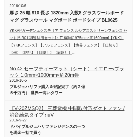
2016/10/6
厚さ 25 幅 910 長さ 1820mm 入数8 グラスウールボード
マグ グラスウール マグボード ボードタイプ BL9625
YKKAPガーデンエクステリア フェンス ルシアススクリーンフェンス セ
ット品 R01型[連結用セット]：T160[幅1975mm×高1600mm]【YKK】
【YKKフェンス】【アルミフェンス】【境界フェンス】【仕切り】
【柵】【防犯】【目隠し】【庭廻り】
…
No.42 セーフティーマット（シート） イエロー/ブラ
ック 1.0mm×1000mm×約20m巻
2016-10-5
ブルジュハリファ購入＆登記完了（約２億
５千万円） 世界一高いタワー
【V-20ZMSQ2】 三菱電機 中間取付形ダクトファン /
消音給気タイプ яв∀
2016-9-27
ドバイブルジュハリファレジデンスの一つ
を現金一括で買う