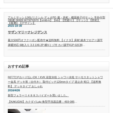
アルミサッシ LIXIL/リクシル デュオPG 菱・井桁・横面格子付サッシ 半外付型
2枚建 06909 W730*H970【smtb-k】【kb】【窓廻り】【サッシ】【防犯】
【複層】【デザイン】
2015-10-30
サザンマリーナレジデンス
最大500円オフクーポン配布中★送料無料 【イクタ】床材 銘木フロアー源平
床暖対応 6枚入り 3.3 1X6 2P 横Vミゾ付 カバ源平[GP-02CB]
…
おすすめ記事
[KF771Y]カード払いOK！KVK 浴室水栓 シャワー水栓 サーモスタットシャワ
ー金具 デッキ形（台付き） 取付ピッチ120mmタイプ 逆止弁 蛇口 【送料無
料】 デッキタイプ おしゃれ
2016/4/26
新型フェラーリ４８８スパイダーを買いました。
【KAKUDAI】カクダイLuju 角型手洗器品番：493-085
…