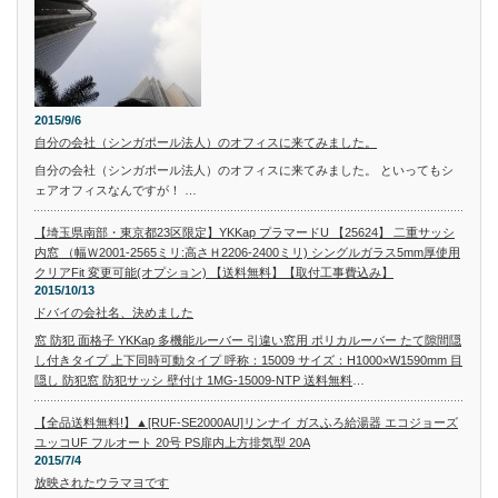
2015/9/6
自分の会社（シンガポール法人）のオフィスに来てみました。
自分の会社（シンガポール法人）のオフィスに来てみました。 といってもシ
ェアオフィスなんですが！ …
【埼玉県南部・東京都23区限定】YKKap プラマードU 【25624】 二重サッシ
内窓 （幅Ｗ2001-2565ミリ:高さＨ2206-2400ミリ) シングルガラス5mm厚使用
クリアFit 変更可能(オプション) 【送料無料】【取付工事費込み】
2015/10/13
ドバイの会社名、決めました
窓 防犯 面格子 YKKap 多機能ルーバー 引違い窓用 ポリカルーバー たて隙間隠
し付きタイプ 上下同時可動タイプ 呼称：15009 サイズ：H1000×W1590mm 目
隠し 防犯窓 防犯サッシ 壁付け 1MG-15009-NTP 送料無料
…
【全品送料無料!】▲[RUF-SE2000AU]リンナイ ガスふろ給湯器 エコジョーズ
ユッコUF フルオート 20号 PS扉内上方排気型 20A
2015/7/4
放映されたウラマヨです