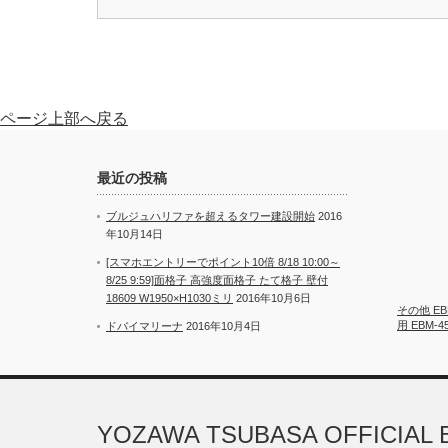
ページ上部へ戻る
最近の投稿
ブルジュハリファを超えるタワー建設開始
2016
年10月14日
[スマホエントリーでポイント10倍 8/18 10:00～
8/25 9:59]面格子 高強度面格子 たて格子 壁付
18609 W1950×H1030ミリ
2016年10月6日
その他 EB
用 EBM-4
ドバイマリーナ
2016年10月4日
YOZAWA TSUBASA OFFICIAL 