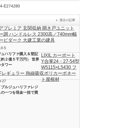
E274280
過去の記事
アプレミア 玄関収納 開き戸ユニット
ー調 ハンドルレス 2300高／740mm幅
ーピダーク 大建工業の建具
10-5
ジュハリファ購入＆登記
LIXIL カーポート
（約２億５千万円） 世界
Y合掌24・27-54型
いタワー
W5115×L5430 フ
Fレギュラー 熱線吸収ポリカーボネー
ト屋根材
9-27
イブルジュハリファレジ
スの一つを現金一括で買