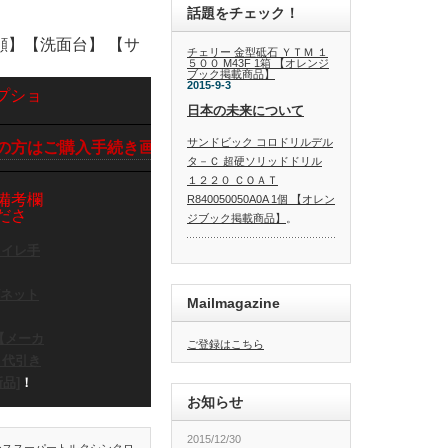
話題をチェック！
【洗顔】【洗面台】 【サ
チェリー 金型砥石 ＹＴＭ １
５００ M43F 1箱 【オレンジ
ブック掲載商品】
2015-9-3
プショ
日本の未来について
サンドビック コロドリルデル
の方はご購入手続き画面の備考欄に品番と個数をご記入お願い
タ－Ｃ 超硬ソリッドドリル
１２２０ ＣＯＡＴ
備考欄
R840050050A0A 1個 【オレン
ださ
ジブック掲載商品】
。
 トイレ手
ビネット
Mailmagazine
】【メーカ
ご登録はこちら
・代引き
品]
！
お知らせ
2015/12/30