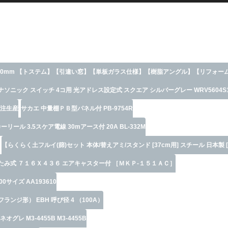
mm×H1570mm 【トステム】【引違い窓】【単板ガラス仕様】【樹脂アングル】【リフォ
ニック スイッチ 4コ用 光アドレス設定式 スクエア シルバーグレー WRV5604S
受注生産
サカエ 中量棚ＰＢ型パネル付 PB-9754R
\配線部材】
ル 3.5スケア電線 30mアース付 20A BL-332M
【らくらく土フルイ(篩)セット 本体/替えアミ/スタンド [37cm用] スチール 日本製
りたたみ式 ７１６Ｘ４３６ エアキャスター付 ［ＭＫＰ-１５１ＡＣ］
サイズ AA193610
ランジ形） EBH 呼び径 4 （100A）
オグレ M3-4455B M3-4455B