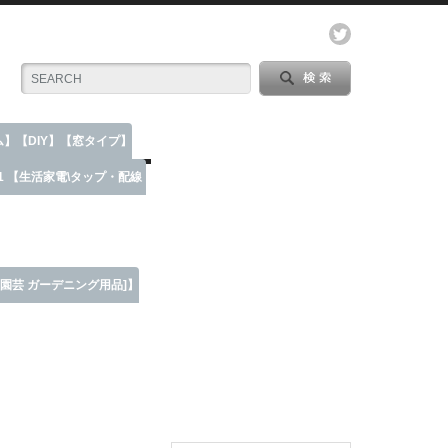
ーム】【DIY】【窓タイプ】
1 【生活家電\タップ・配線
 [園芸 ガーデニング用品]】