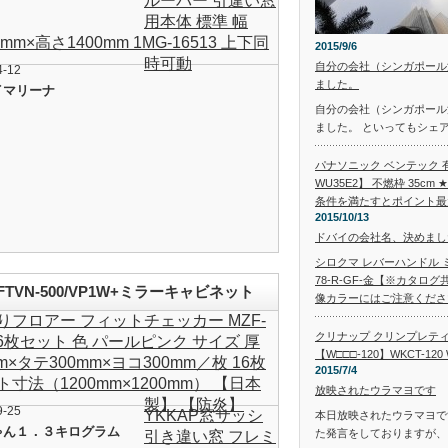
ルーバー 引違い窓
用本体 標準 幅
0mm×高さ1400mm 1MG-16513 上下同
2015/9/6
時可動
自分の会社（シンガポール
4-12
ました。
イマリーナ
自分の会社（シンガポール
ました。 といってもシェ
パナソニック ベンテック 有
WU35E2】 不燃枠 35c
条件を満たすとポイント最大
2015/10/13
ドバイの会社名、決めまし
シロクマ レバーハンドル ミ
78-R-GF-金【※カタ
FTVN-500/VP1W+ミラーキャビネット
像カラーにはご注意ください
りフロアー フィットチェッカー MZF-
ニタリー】-キッチン用水栓金具
クリナップ クリンプレテ
 16枚セット 色 パールピンク サイズ 厚
【W□□□-120】WKCT-120 
m×タテ300mm×ヨコ300mm／枚 16枚
2015/7/4
ト寸法（1200mm×1200mm） 【日本
放映されたウラマヨです
製】 【防炎】
9-25
YKKAP窓サッシ
本日放映されたウラマヨです
ゃん１．３キログラム
た発言をしておりますが、
引き違い窓 フレミ