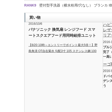
RANK9
壁付型手洗器（横水栓用/穴なし） ブランカ IB4-
買い物
2016/10/6
ハピ
パナソニック 換気扇 レンジフード スマ
レザ
リア
ートスクエアフード用同時給排ユニット
【FY-MS666DJ-W】 吊戸棚高さ70cm用
2016-
【8/20 10時～エントリーでポイント最大5倍！】野
色：ホワイト 【受注生産品】 ★スーパー
ブル
島角清 OT自在菊水 勾配3寸 105 ステンレス鋼 100
完了
ポイントアップ!!条件を満たすとポイント
一高
入
…
最大7倍!
ーゴ
2016-
ドバ
デン
う