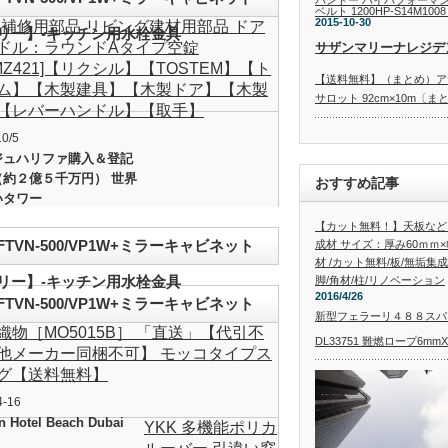
バンドー ハイパフォーマ
ベルト 1200HP-S14M10
2015-10-30
XIL補修用部品 リビング建材用部品 ドア
ニタリー】-キッチン用水栓金具
ドル：ラウンドAタイプ空錠
サザンマリーナレジデ
NMZ421]【リクシル】【TOSTEM】【ト
【送料無料】（まとめ）アサ
ム】【木製建具】【木製ドア】【木製
サロット 92cm×10m〔
【レバーハンドル】【取手】
10/5
ジュハリファ購入＆登記
（約２億５千万円） 世界
おすすめ記事
いタワー
【カット無料！】天板など
FTVN-500/VP1W+ミラーキャビネット
成材 サイズ：厚み60ｍｍ×巾
材 /カット無料/板/無垢集成
ニタリー】-キッチン用水栓金具
脚/角材/柱/リノベーション
2016/4/26
FTVN-500/VP1W+ミラーキャビネット
新型フェラーリ４８８スパ
織物［MO5015B］ 「直送」【代引不
ニタリー】-キッチン用水栓金具
DL33751 難燃ロープ6mmX
他メーカー同梱不可】 モッコタイプス
グ【送料無料】
4-16
n Hotel Beach Dubai
YKK 多機能ポリカ