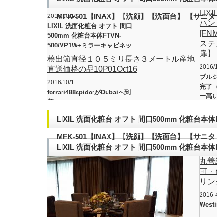
LI
MFK-501【INAX】【洗顔】【洗面台】 【サ
2016/10/10
ハン
LIXIL 洗面化粧台 オフト 間口
[F
500mm 化粧台本体FTVN-
ステ
500/VP1W+ミラーキャビネッ
扉】
トMFK-501【INAX】【洗顔】
桧出節直径１０５ミリ長さ３メートル産地
【洗面台】 【サニタリー】-キ
2016/
直送価格の品10P01Oct16
ッチン用水栓金具
ブル
2016/10/1
完了
ferrari488spiderがDubaiへ到
一高
着
LIXIL 洗面化粧台 オフト 間口500mm 化粧台本体
MFK-501【INAX】【洗顔】【洗面台】 【サ
LIXIL 洗面化粧台 オフト 間口500mm 化粧台本体
丸善
MFK-501【INAX】【洗顔】【洗面台】 【サ
可・
リン
2016-
Westi