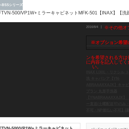
D-BSSシリーズ
体FTVN-500/VP1W+ミラーキャビネットMFK-501【INAX】
2016/8/4
※その他オ
※オプション希望
ンを希望される方は
に内容を記入してく
い。
INAX LIXIL・リクシル
洗 キャパシア【YN-
ABRAAAXXAJX】キャ
プラン 丸形手洗器
【YNABRAAAXXAJX
ー直送(土曜配送可)のみ
不可・NP後払い不可】[新
FTVN-500/VP1W+ミラーキャビネット