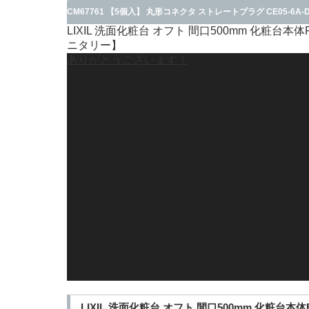
CM67761 【5個入】 丸形コネクタ ストレートプラグ CE05-6A-
LIXIL 洗面化粧台 オフト 間口500mm 化粧台本
ニタリー】
ありがとうございます！
LIXIL 洗面化粧台 オフト 間口500mm 化粧台本体