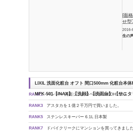
…
[面
せ型7
2016-
生の
LIXIL 洗面化粧台 オフト 間口500mm 化粧台本体
MFK-501【INAX】【洗顔】【洗面台】 【サ
RANK1
バンドー 両面シンクロベルト 240DH150G
RANK3
アスタカを１億２千万円で買いました。
RANK5
ステンレスキーパー 6.1L 日本製
RANK7
ドバイクリークにマンションを買ってきまし