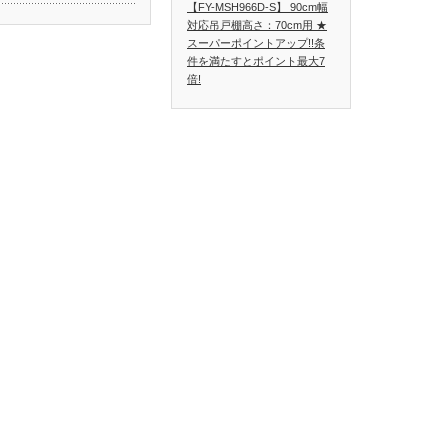
【FY-MSH966D-S】 90cm幅
対応吊戸棚高さ：70cm用 ★
スーパーポイントアップ!!条
件を満たすとポイント最大7
倍!