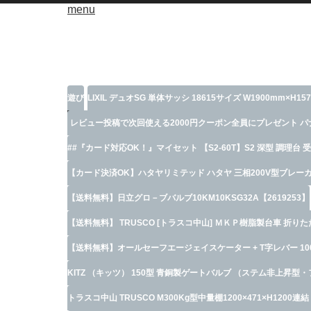
menu
遊び
LIXIL デュオSG 単体サッシ 18615サイズ W1900
レビュー投稿で次回使える2000円クーポン全員にプレゼント パナソ
##『カード対応OK！』マイセット 【S2-60T】S2 深型 調理台 
【カード決済OK】ハタヤリミテッド ハタヤ 三相200V型ブレーカーリー
【送料無料】日立グロ－ブバルブ10KM10KSG32A【2619253】
【送料無料】 TRUSCO [トラスコ中山] ＭＫＰ樹脂製台車 折
【送料無料】オールセーフエージェイスケーター + T字レバー 1000
KITZ （キッツ） 150型 青銅製ゲートバルブ （ステム非上昇型・フ
トラスコ中山 TRUSCO M300Kg型中量棚1200×471×H1200連結 ネ