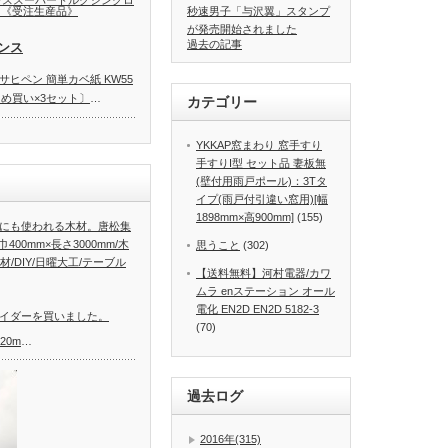
ンススーパートルクシンクロ
08 《受注生産品》
秒速男子「与沢翼」スタンプ
が発売開始されました
過去の記事
ンス
ヒペン 簡単カベ紙 KW55
まとめ買い×3セット〕
…
カテゴリー
YKKAP窓まわり 窓手すり
手すりI型 セット品 妻板無
(壁付用雨戸ポール)：3Tタ
イプ(雨戸付引違い窓用)[幅
1898mm×高900mm]
(155)
にも使われる木材。唐松集
400mm×長さ3000mm/木
思うこと
(302)
材/DIY/日曜大工/テーブル
【送料無料】河村電器/カワ
ムラ enステーション オール
電化 EN2D EN2D 5182-3
イダーを買いました。
(70)
20m
…
過去ログ
2016年(315)