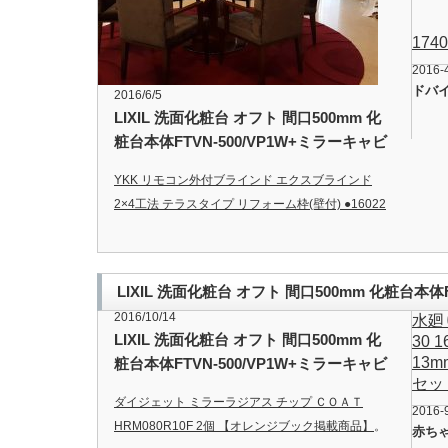
174
2016-
ドバ
2016/6/5
LIXIL 洗面化粧台 オフト 間口500mm 化
粧台本体FTVN-500/VP1W+ミラーキャビ
ネットMFK-501【INAX】【洗顔】【洗面
YKK リモコン外付ブラインド エクスブラインド
台】 【サニタリー】-キッチン用水栓金具
2×4工法 テラスタイプ リフォーム枠(壁付) ●16022
単純段差下枠仕様
…
LIXIL 洗面化粧台 オフト 間口500mm 化粧台本体
2016/10/14
水廻
MFK-501【INAX】【洗顔】【洗面台】 【サ
LIXIL 洗面化粧台 オフト 間口500mm 化
30
13m
粧台本体FTVN-500/VP1W+ミラーキャビ
セッ
ネットMFK-501【INAX】【洗顔】【洗面
ダイジェット ミラーラジアス チップ ＣＯＡＴ
台】 【サニタリー】-キッチン用水栓金具
2016-
HRM080R10F 2個 【オレンジブック掲載商品】
。
赤ち