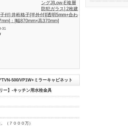
ングJ[Low-E複層
防犯ガラス] 2枚建
格子付] 井桁格子[半外付][透明5mm+合わ
mm]：[幅870mm×高370mm]
8-31
声
FTVN-500/VP1W+ミラーキャビネット
ニタリー】-キッチン用水栓金具
た。（７０００万）