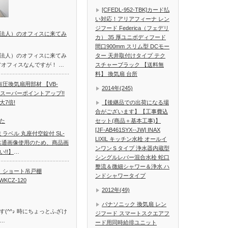
[CFEDL-952-TBK]カード払
い対応！アリアフィーナ レン
ジフード Federica（フェデリ
法人）のオフィスに来てみ
カ） 35 厚ユニボディフード
間口900mm スリム型 DCモー
法人）のオフィスに来てみ
ター 天井取付けタイプ テク
アオフィスなんですが！ …
スチャーブラック 【送料無
料】 換気扇 台所
圧換気扇用部材 【VB-
2014年(245)
m ★スーパーポイントアップ!!
7倍!
【後継品での出荷になる場
合がございます】【工事費込
た
セット(商品＋基本工事)】
[JF-AB461SYX--JW] INAX
ラベル 丸座付空錠付 SL-
LIXIL キッチン水栓 オールイ
ログ共通画像使用のため、商品画
ンワンＳタイプ 浄水器内蔵型
!!】
…
シングルレバー混合水栓 蛇口
整流＆微細シャワー＆浄水 ハ
ィ ショート吊戸棚
ンドシャワータイプ
WKCZ-120
2012年(49)
パナソニック 換気扇 レン
(^^♪ 時にちょっとふざけ
ジフード スマートスクエアフ
…
ード用同時給排ユニット