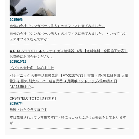
2015/9/6
自分の会社（シンガポール法人）のオフィスに来てみました。
自分の会社（シンガポール法人）のオフィスに来てみました。 といってもシ
ェアオフィスなんですが！ …
◆ RUX-SE1600T-L ◆ リンナイ ガス給湯器 16号 【送料無料・全国施工対応】
お気軽にお問合せください。
2015/10/13
ドバイの会社名、決めました
パナソニック 天井埋込形換気扇 【FY-32B7M/93】 排気・強-弱 低騒音形 大風
量形 右排気 別売ルーバー組合品番 ★月間ポイントアップ2倍!!8月31日
(木)23:59まで
…
CFS497BLC TOTO [送料無料]
2015/7/4
放映されたウラマヨです
本日放映されたウラマヨです(^^♪ 時にちょっとふざけた発言をしております
が、…