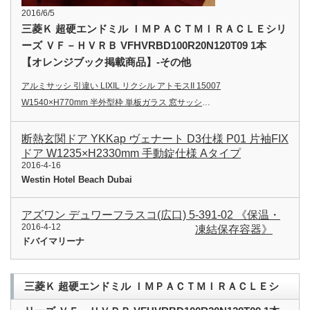
2016/6/5
三菱Ｋ 超硬エンドミル ＩＭＰＡＣＴＭＩＲＡＣＬＥシリ
ーズ ＶＦ－ＨＶＲＢ VFHVRBD100R20N120T09 1本
【オレンジブック掲載商品】-その他
アルミサッシ 引違い LIXIL リクシル アトモスII 15007
W1540×H770mm 半外型枠 単板ガラス 窓サッシ
…
断熱玄関ドア YKKap ヴェナート D3仕様 P01 片袖FIX
ドア W1235×H2330mm 手動錠仕様 Aタイプ
2016-4-16
Westin Hotel Beach Dubai
アズワン デュワーフラスコ(広口) 5-391-02 《保温・
2016-4-12
凍結保存容器》
ドバイマリーナ
三菱Ｋ 超硬エンドミル ＩＭＰＡＣＴＭＩＲＡＣＬＥシ