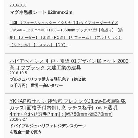
2016/10/6
マグネ黒板シート 920mm×2m
LIXIL リフォームシャッター イタリヤ 手動タイプ オーダーサイズ
CW640～1230mm×CH1180～1360mm ボックスS型【窓廻り】【防
犯】【オーダー】【木造・RC造】【リフォーム】【アルミサッシ】
【リクシル】【トステム】【DIY】
…
ハピアベイシス 引戸・引違 01デザイン扉セット 2000
高 オフブラック 大建工業の建具
2016-10-5
ブルジュハリファ購入＆登記完了（約２億
５千万円） 世界一高いタワー
YKKAP窓サッシ 装飾窓 フレミングJ[Low-E複層防犯
ガラス] 面格子付内倒し窓 ラチス格子[Low-E透明
4mm+合わせ透明7mm]：[幅780mm×高370mm]
2016-9-27
ドバイブルジュハリファレジデンスの一つ
を現金一括で買う